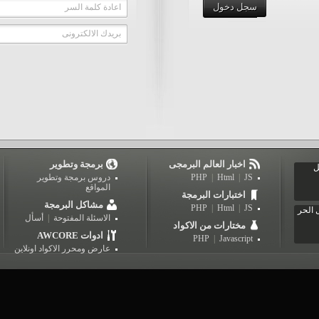
سجل دخول
اعادة كلمة السر
بريدك الالكترونى
اخبار العالم البرمجى
برمجة وتطوير
ل
JS
|
Html
|
PHP
دروس برمجة وتطوير
المواقع
اختبارات البرمجة
مشاكل البرمجة
PHP
|
Html
|
JS
 الحر
الاسئلة المفتوحة
|
أسأل
مختارات من الاكواد
AWCORE ادوات
PHP
|
Javascript
عارض ومحرر الاكواد اونلاين